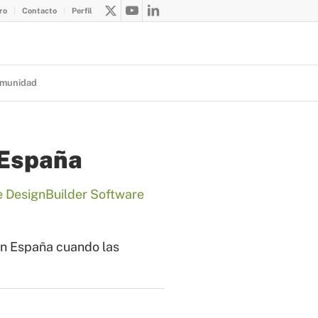
ro
Contacto
Perfil
munidad
 España
e DesignBuilder Software
en España cuando las