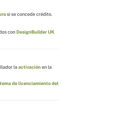
ura
si se concede crédito.
dos con
DesignBuilder UK
ollador la
activación
en la
stema de licenciamiento del